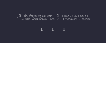
drukforyou@gmail.com
+380 98 371 55 61
м.Київ, Харківське шосе 19, ТЦ MegaCity, 2 поверх